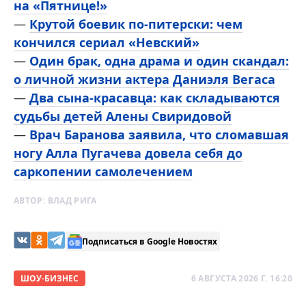
на «Пятнице!»
—
Крутой боевик по-питерски: чем
кончился сериал «Невский»
—
Один брак, одна драма и один скандал:
о личной жизни актера Даниэля Вегаса
—
Два сына-красавца: как складываются
судьбы детей Алены Свиридовой
—
Врач Баранова заявила, что сломавшая
ногу Алла Пугачева довела себя до
саркопении самолечением
АВТОР:
ВЛАД РИГА
Подписаться в Google Новостях
ШОУ-БИЗНЕС
6 АВГУСТА 2026 Г. 16:20