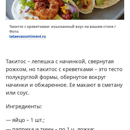
Такитос с креветками: изысканный вкус на вашем столе /
Фото:
tataevassortiment.ru
Такитос – лепешка с начинкой, свернутая
рожком, но такитос с креветками – это тесто
полукруглой формы, обернутое вокруг
начинки и обжаренное. Ее макают в сметану
или соус.
Ингредиенты:
яйцо – 1 шт.;
паприка и тмин – по 1 ч. ложке;