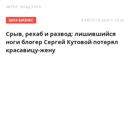
АВТОР:
ВЛАД РИГА
ШОУ-БИЗНЕС
8 АВГУСТА 2026 Г. 16:25
Срыв, рехаб и развод: лишившийся
ноги блогер Сергей Кутовой потерял
красавицу-жену