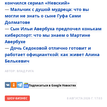
кончился сериал «Невский»
—
Мальчик с душой мудреца: что вы
могли не знать о сыне Гуфа Сами
Долматове
—
Сын Ильи Авербуха предпочел конькам
киберспорт: что мы знаем о Мартине
Авербухе
—
Дочь Седоковой отлично готовит и
работает официанткой: как живет Алина
Белькевич
АВТОР:
ВЛАД РИГА
Подписаться в Google Новостях
ШОУ-БИЗНЕС
8 АВГУСТА 2026 Г. 17:03