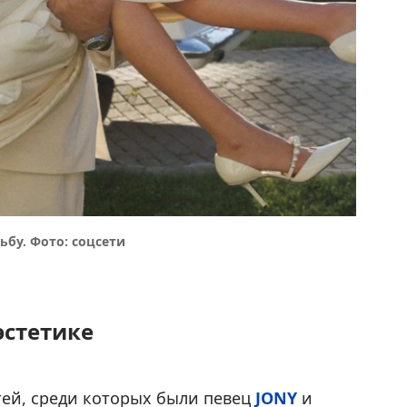
бу. Фото: соцсети
эстетике
тей, среди которых были певец
JONY
и