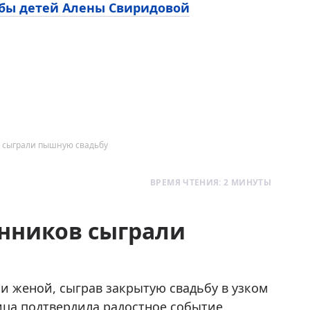
ьбы детей Алены Свиридовой
в сыграли пышную свадьбу
ВРЕМЯ ЧТЕНИЯ: 2 МИНУТЫ
енников сыграли
и женой, сыграв закрытую свадьбу в узком
ица подтвердила радостное событие