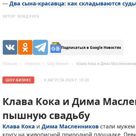
—
Два сына-красавца: как складываются суд
АВТОР:
ВЛАД РИГА
Подписаться в Google Новостях
Главная
Новости
Шоу-Бизнес
Клава Кока и Дима Масленнико
ШОУ-БИЗНЕС
6 АВГУСТА 2026 Г. 16:20
Клава Кока и Дима Масл
пышную свадьбу
Клава Кока
и
Дима Масленников
стали мужем 
кругу на живописной природной площадке. Пев