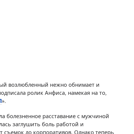
нный возлюбленный нежно обнимает и
подписала ролик Анфиса, намекая на то,
П
».
ла болезненное расставание с мужчиной
алась заглушить боль работой и
т съемок до корпоративов. Однако теперь