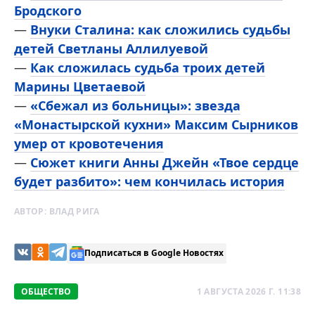
Бродского
—
Внуки Сталина: как сложились судьбы
детей Светланы Аллилуевой
—
Как сложилась судьба троих детей
Марины Цветаевой
—
«Сбежал из больницы»: звезда
«Монастырской кухни» Максим Сырников
умер от кровотечения
—
Сюжет книги Анны Джейн «Твое сердце
будет разбито»: чем кончилась история
АВТОР:
ВЛАД РИГА
Подписаться в Google Новостях
ОБЩЕСТВО
1 АВГУСТА 2026 Г. 11:38