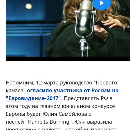
Напомним, 12 марта руководство "Первого
канала"
огласило участника от России на
"Евровидение-2017"
. Представлять РФ в
этом году на главном вокальном конкурсе
Европы будет Юлия Самойлова с
песней "Flame Is Burning". Юля выразила
неописуемую радость, что ей выпала часть