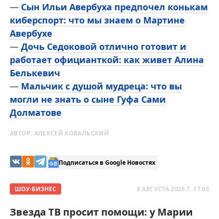
—
Сын Ильи Авербуха предпочел конькам
киберспорт: что мы знаем о Мартине
Авербухе
—
Дочь Седоковой отлично готовит и
работает официанткой: как живет Алина
Белькевич
—
Мальчик с душой мудреца: что вы
могли не знать о сыне Гуфа Сами
Долматове
АВТОР:
АЛЕКСЕЙ КОВАЛЬСКИЙ
Подписаться в Google Новостях
ШОУ-БИЗНЕС
8 АВГУСТА 2026 Г. 17:03
Звезда ТВ просит помощи: у Марии