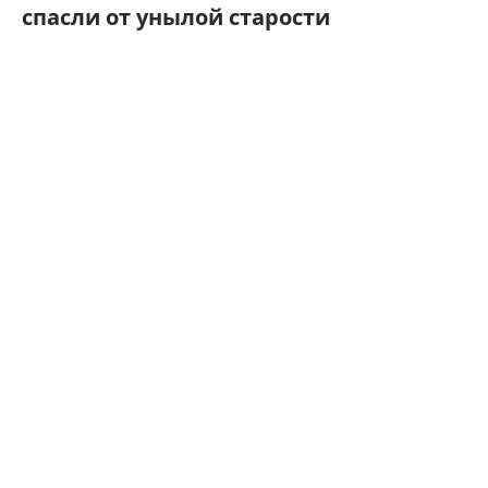
спасли от унылой старости