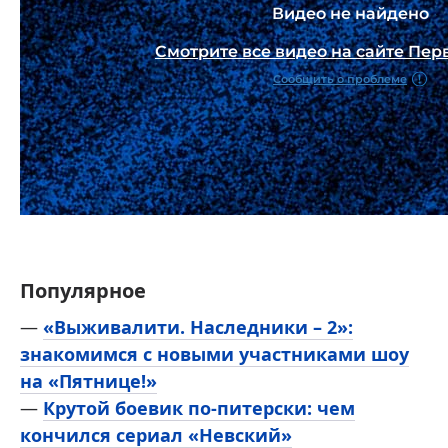
Популярное
—
«Выживалити. Наследники – 2»:
знакомимся с новыми участниками шоу
на «Пятнице!»
—
Крутой боевик по-питерски: чем
кончился сериал «Невский»