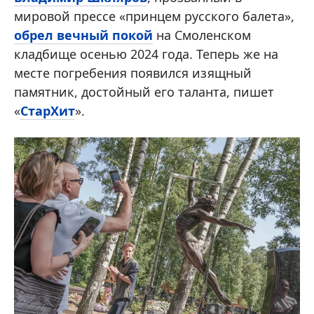
мировой прессе «принцем русского балета»,
обрел вечный покой
на Смоленском
кладбище осенью 2024 года. Теперь же на
месте погребения появился изящный
памятник, достойный его таланта, пишет
«
СтарХит
».