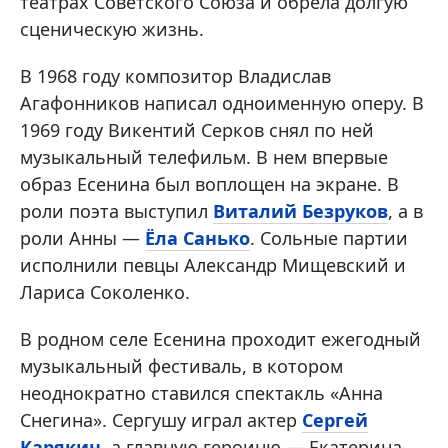
театрах Советского Союза и обрела долгую
сценическую жизнь.
В 1968 году композитор Владислав
Агафонников написал одноименную оперу. В
1969 году Викентий Серков снял по ней
музыкальный телефильм. В нем впервые
образ Есенина был воплощен на экране. В
роли поэта выступил
Виталий Безруков
, а в
роли Анны —
Ёла Санько
. Сольные партии
исполнили певцы Александр Мищевский и
Лариса Соколенко.
В родном селе Есенина проходит ежегодный
музыкальный фестиваль, в котором
неоднократно ставился спектакль «Анна
Снегина». Сергушу играл актер
Сергей
Карякин
, а главную героиню — Екатерина