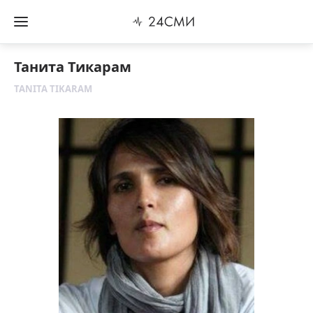
Танита Тикарам
TANITA TIKARAM