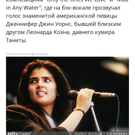
in Any Water", где на бэк-вокале прозвучал
голос знаменитой американской певицы
Дженнифер Джин Уорнс, бывшей близким
другом Леонарда Коэна, давнего кумира
Таниты.
Embed from Getty Images