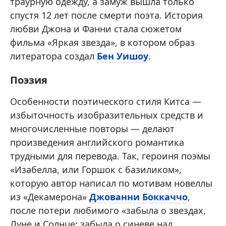
траурную одежду, а замуж вышла только
спустя 12 лет после смерти поэта. История
любви Джона и Фанни стала сюжетом
фильма «Яркая звезда», в котором образ
литератора создал
Бен Уишоу
.
Поэзия
Особенности поэтического стиля Китса —
избыточность изобразительных средств и
многочисленные повторы — делают
произведения английского романтика
трудными для перевода. Так, героиня поэмы
«Изабелла, или Горшок с базиликом»,
которую автор написал по мотивам новеллы
из «Декамерона»
Джованни Боккаччо
,
после потери любимого «забыла о звездах,
Луне и Солнце; забыла о синеве над