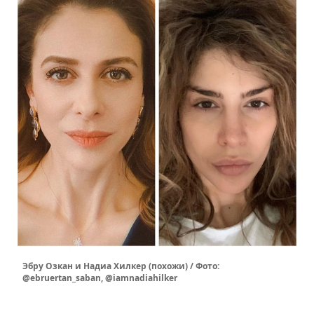
Эбру Озкан и Надиа Хилкер (похожи) / Фото:
@ebruertan_saban, @iamnadiahilker