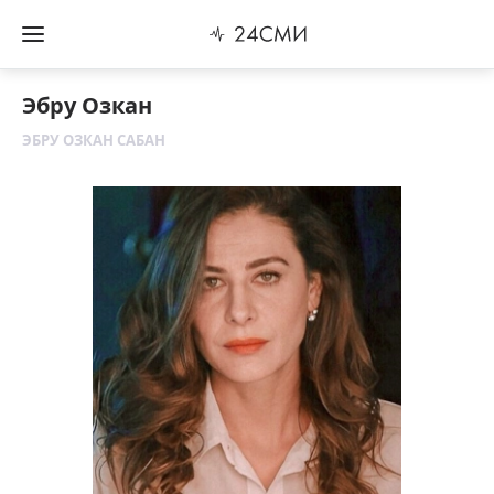
Эбру Озкан
ЭБРУ ОЗКАН САБАН