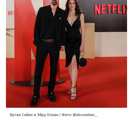
Эртан Сабан и Эбру Озкан / Фото: @ebruozkan__