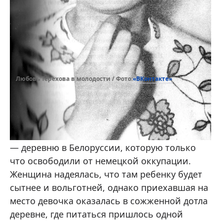
«ВКонтакте»
Любовь Терехова в молодости / Фото:
Когда Любе было всего три года, мать
решила отправить ее в свое родовое гнездо
— деревню в Белоруссии, которую только
что освободили от немецкой оккупации.
Женщина надеялась, что там ребенку будет
сытнее и вольготней, однако приехавшая на
место девочка оказалась в сожженной дотла
деревне, где питаться пришлось одной