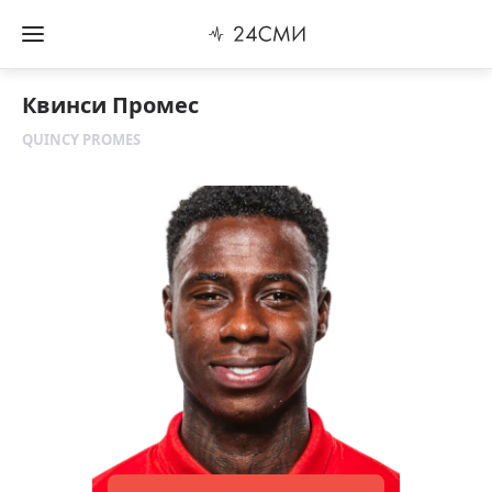
Квинси Промес
QUINCY PROMES