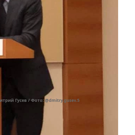
рий Гусев / Фото: @dmitry.gusev.5
можность строить карьеру с самых низов