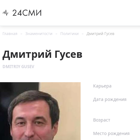
Главная
Знаменитости
Политики
Дмитрий Гусев
Дмитрий Гусев
DMITRIY GUSEV
Карьера
Дата рождения
Возраст
Место рождения