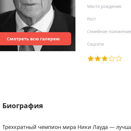
Место рождения
Рост
Семейное положени
Смотреть
всю
галерею
Соцсети
Биография
Трехкратный чемпион мира Ники Лауда — лучши