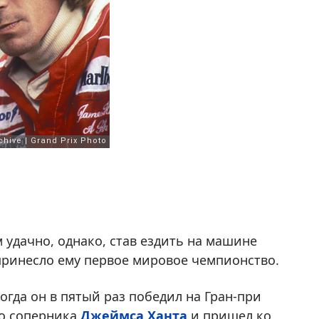
удачно, однако, став ездить на машине
 принесло ему первое мировое чемпионство.
Когда он в пятый раз победил на Гран-при
го соперника
Джеймса Ханта
и пришел ко