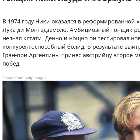
В 1974 году Ники оказался в реформированной 
Лука ди Монтедземоло. Амбициозный гонщик ро
нельзя кстати. Денно и нощно он тестировал но
конкурентоспособный болид. В результате выиг
Гран-при Аргентины принес австрийцу второе ме
побед.
Embed from Getty Images