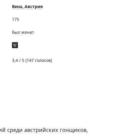
Вена, Австрия
175
е
был женат
3,4
/ 5 (
147
голосов)
й среди австрийских гонщиков,