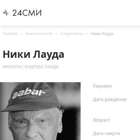
Главная
Знаменитости
Спортсмены
Ники Лауда
Ники Лауда
НИКОЛАС АНДРЕАС ЛАУДА
Карьера
Дата рождения
Возраст
Дата смерти