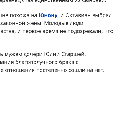
ервенец стал единственным из сыновей.
ешне похожа на
Юнону
, и Октавиан выбрал
е законной жены. Молодые люди
вства, и первое время не подозревали, что
тать мужем дочери Юлии Старшей,
нчания благополучного брака с
 отношения постепенно сошли на нет.