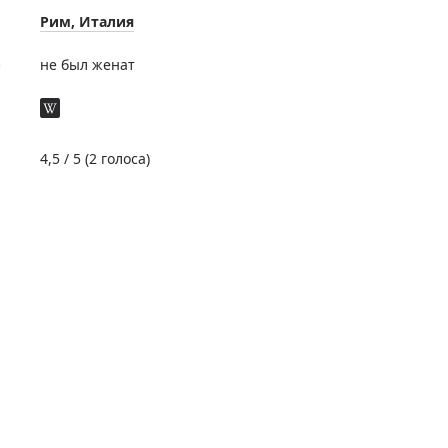
Рим, Италия
е
не был женат
4,5
/ 5 (
2
голоса)