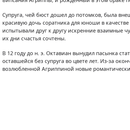
Випсания Агриппы, и рожденный в этом браке п
Супруга, чей бюст дошел до потомков, была вн
красивую дочь соратника для юноши в качеств
испытывали друг к другу искренние взаимные чу
их дни счастья сочтены.
В 12 году до н. э. Октавиан вынудил пасынка с
оставшейся без супруга во цвете лет. Из-за око
возлюбленной Агриппиной новые романтические