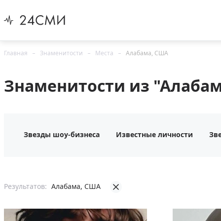
Главная
Знаменитости
Места
Алабама, США
Знаменитости из "Алабам
Звезды шоу-бизнеса
Известные личности
Зв
Результатов:
Алабама, США