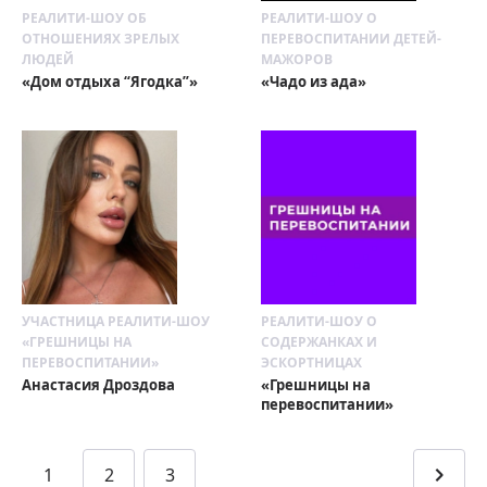
РЕАЛИТИ-ШОУ ОБ
РЕАЛИТИ-ШОУ О
ОТНОШЕНИЯХ ЗРЕЛЫХ
ПЕРЕВОСПИТАНИИ ДЕТЕЙ-
ЛЮДЕЙ
МАЖОРОВ
«Дом отдыха “Ягодка”»
«Чадо из ада»
УЧАСТНИЦА РЕАЛИТИ-ШОУ
РЕАЛИТИ-ШОУ О
«ГРЕШНИЦЫ НА
СОДЕРЖАНКАХ И
ПЕРЕВОСПИТАНИИ»
ЭСКОРТНИЦАХ
Анастасия Дроздова
«Грешницы на
перевоспитании»
1
2
3