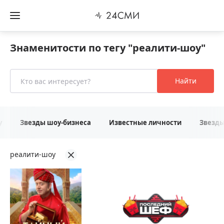
Знаменитости по тегу "реалити-шоу"
Найти
у
Звезды шоу-бизнеса
Известные личности
Звезд
реалити-шоу