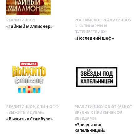
РЕАЛИТИ-ШОУ
РОССИЙСКОЕ РЕАЛИТИ-ШОУ
О КУЛИНАРИИ И
«Тайный миллионер»
ПУТЕШЕСТВИЯХ
«Последний шеф»
РЕАЛИТИ-ШОУ, СПИН-ОФФ
РЕАЛИТИ-ШОУ ОБ ОТКАЗЕ ОТ
«ВЫЖИТЬ В ДУБАЕ»
ВРЕДНЫХ ПРИВЫЧЕК СО
ЗВЕЗДАМИ
«Выжить в Стамбуле»
«Звезды под
капельницей»