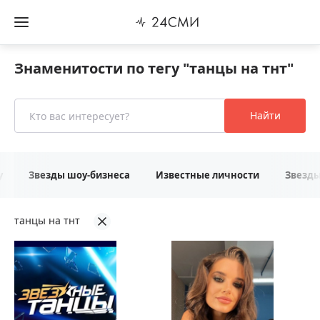
Знаменитости по тегу "танцы на тнт"
Найти
у
Звезды шоу-бизнеса
Известные личности
Звезд
танцы на тнт