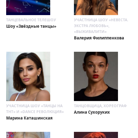
ТАНЦЕВАЛЬНОЕ ТЕЛЕШОУ
УЧАСТНИЦА ШОУ «НЕВЕСТА.
ЭКСТРА ЛЮБОВЬ»,
Шоу «Звёздные танцы»
«ВЫЖИВАЛИТИ»
Валерия Филиппенкова
УЧАСТНИЦА ШОУ «ТАНЦЫ НА
ТАНЦОВЩИЦА, ХОРЕОГРАФ
ТНТ» И «DANCE РЕВОЛЮЦИЯ»
Алина Сухоруких
Марина Каташинская