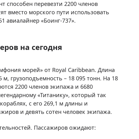
нт способен перевезти 2200 членов
тят вместо морского пути использовать
51 авиалайнер «Боинг-737».
еров на сегодня
ония морей» от Royal Caribbean. Длина
5 м, грузоподъемность – 18 095 тонн. На 18
тся 2200 членов экипажа и 6680
егендарному «Титанику», который так
ораблях, с его 269,1 м длины и
ажиров и девять сотен человек экипажа.
тельностей. Пассажиров ожидают: