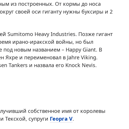
ым из построенных. От кормы до носа
вокруг своей оси гиганту нужны буксиры и 2
й Sumitomo Heavy Industries. Позже гигант
время ирано-иракской войны, но был
е под новым названием – Happy Giant. В
 Яхре и переименовал в Jahre Viking.
en Tankers и назвала его Knock Nevis.
олучивший собственное имя от королевы
и Текской, супруги
Георга V
.