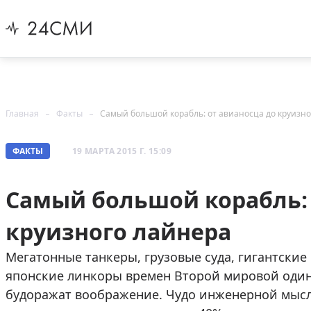
Главная
Факты
Самый большой корабль: от авианосца до круизно
ФАКТЫ
19 МАРТА 2015 Г. 15:09
Самый большой корабль: 
круизного лайнера
Мегатонные танкеры, грузовые суда, гигантски
японские линкоры времен Второй мировой оди
будоражат воображение. Чудо инженерной мысл