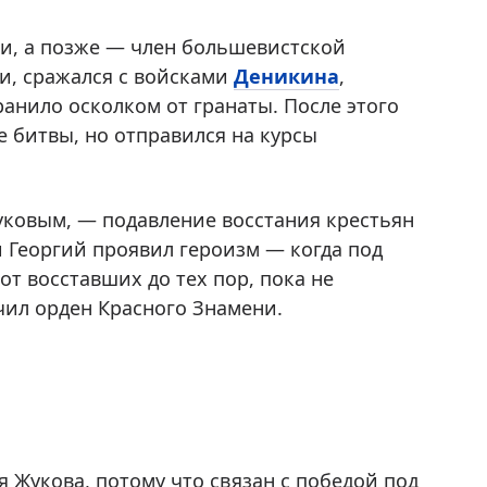
ии, а позже — член большевистской
и, сражался с войсками
Деникина
,
анило осколком от гранаты. После этого
е битвы, но отправился на курсы
уковым, — подавление восстания крестьян
и Георгий проявил героизм — когда под
от восставших до тех пор, пока не
чил орден Красного Знамени.
 Жукова, потому что связан с победой под