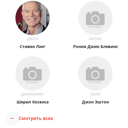
ДЖОН
БИЛЛИ
Стивен Лэнг
Ронни Джин Блевинс
ДЖЕННИФЕР
АШЕР
Шерил Косенса
Джон Эштон
Смотреть всех