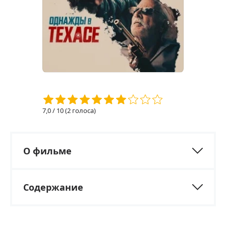
7,0
/ 10 (
2
голоса)
О фильме
Содержание