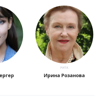
РИТА
ергер
Ирина Розанова