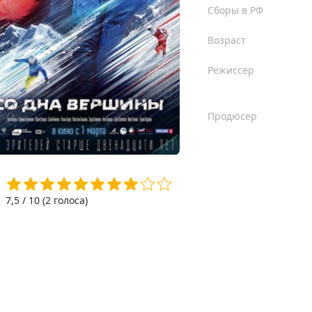
Сборы в РФ
Возраст
Режиссер
Продюсер
7,5
/ 10 (
2
голоса)