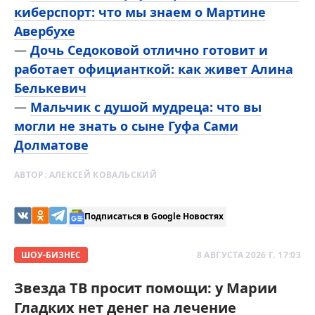
киберспорт: что мы знаем о Мартине
Авербухе
—
Дочь Седоковой отлично готовит и
работает официанткой: как живет Алина
Белькевич
—
Мальчик с душой мудреца: что вы
могли не знать о сыне Гуфа Сами
Долматове
АВТОР:
АЛЕКСЕЙ КОВАЛЬСКИЙ
Подписаться в Google Новостях
ШОУ-БИЗНЕС
8 АВГУСТА 2026 Г. 17:03
Звезда ТВ просит помощи: у Марии
Гладких нет денег на лечение