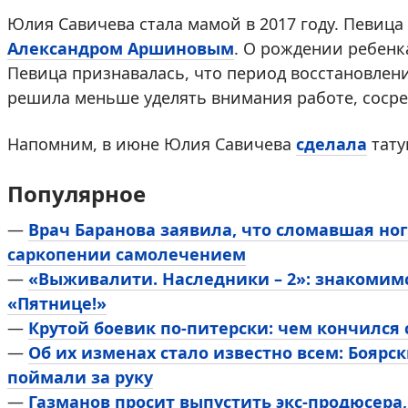
Юлия Савичева стала мамой в 2017 году. Певица
Александром Аршиновым
. О рождении ребенк
Певица признавалась, что период восстановлени
решила меньше уделять внимания работе, сосре
Напомним, в июне Юлия Савичева
сделала
тату
Популярное
—
Врач Баранова заявила, что сломавшая ног
саркопении самолечением
—
«Выживалити. Наследники – 2»: знакомим
«Пятнице!»
—
Крутой боевик по-питерски: чем кончился
—
Об их изменах стало известно всем: Боярск
поймали за руку
—
Газманов просит выпустить экс-продюсера,