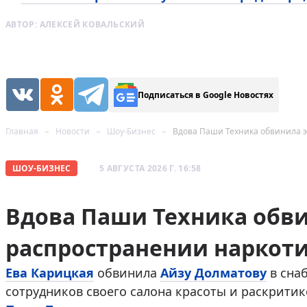
АВТОР:
АЛЕКСЕЙ КОВАЛЬСКИЙ
Подписаться в Google Новостях
Главная
Новости
Шоу-Бизнес
Вдова Паши Техника обвинила э
ШОУ-БИЗНЕС
5 АВГУСТА 2026 Г. 16:58
Вдова Паши Техника обви
распространении наркот
Ева Карицкая
обвинила
Айзу Долматову
в сна
сотрудников своего салона красоты и раскритик