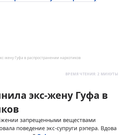
кс-жену Гуфа в распространении наркотиков
ВРЕМЯ ЧТЕНИЯ: 2 МИНУТЫ
нила экс-жену Гуфа в
иков
бжении запрещенными веществами
овала поведение экс-супруги рэпера. Вдова