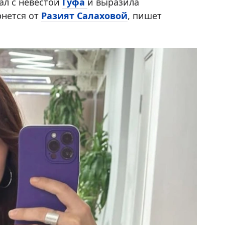
ал с невестой
Гуфа
и выразила
рнется от
Разият Салаховой
, пишет