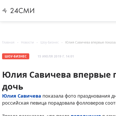
Главная
Новости
Шоу-Бизнес
Юлия Савичева впервые показа
ШОУ-БИЗНЕС
15 ИЮЛЯ 2019 Г. 14:01
Юлия Савичева впервые 
дочь
Юлия Савичева
показала фото празднования дн
российская певица порадовала фолловеров соо