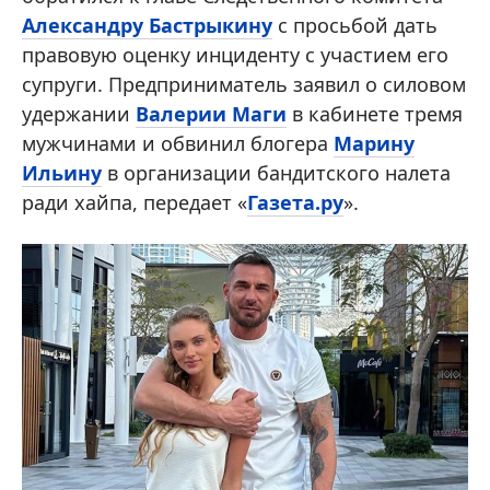
Александру Бастрыкину
с просьбой дать
правовую оценку инциденту с участием его
супруги. Предприниматель заявил о силовом
удержании
Валерии Маги
в кабинете тремя
мужчинами и обвинил блогера
Марину
Ильину
в организации бандитского налета
ради хайпа, передает «
Газета.ру
».