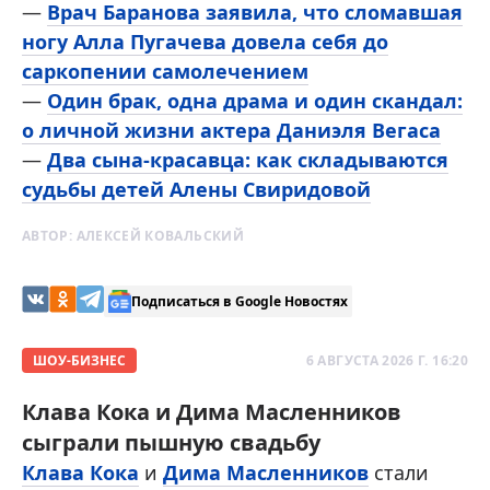
—
Врач Баранова заявила, что сломавшая
ногу Алла Пугачева довела себя до
саркопении самолечением
—
Один брак, одна драма и один скандал:
о личной жизни актера Даниэля Вегаса
—
Два сына-красавца: как складываются
судьбы детей Алены Свиридовой
АВТОР:
АЛЕКСЕЙ КОВАЛЬСКИЙ
Подписаться в Google Новостях
ШОУ-БИЗНЕС
6 АВГУСТА 2026 Г. 16:20
Клава Кока и Дима Масленников
сыграли пышную свадьбу
Клава Кока
и
Дима Масленников
стали