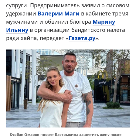
супруги. Предприниматель заявил о силовом
удержании
Валерии Маги
в кабинете тремя
мужчинами и обвинил блогера
Марину
Ильину
в организации бандитского налета
ради хайпа, передает «
Газета.ру
».
Курбан Омаров просит Бастрыкина защитить жену после