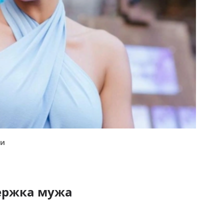
ти
ержка мужа