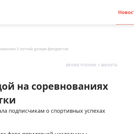
Новос
нованиях 5-летней дочери-фигуристки
ВРЕМЯ ЧТЕНИЯ: 1 МИНУТА
дой на соревнованиях
тки
ала подписчикам о спортивных успехах