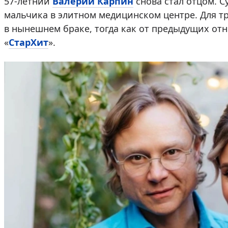
57-летний
Валерий Карпин
снова стал отцом. С
мальчика в элитном медицинском центре. Для т
в нынешнем браке, тогда как от предыдущих отн
«
СтарХит
».