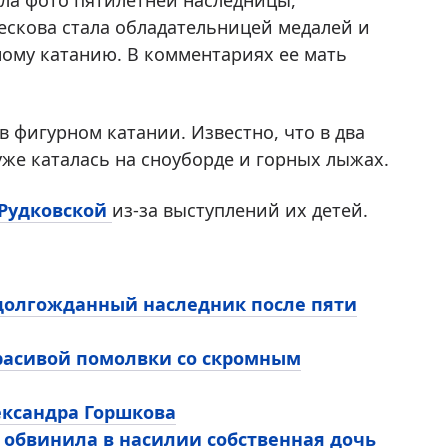
а фото пятилетней наследницы,
ескова стала обладательницей медалей и
ому катанию. В комментариях ее мать
в фигурном катании. Известно, что в два
 уже каталась на сноуборде и горных лыжах.
Рудковской
из-за выступлений их детей.
 долгожданный наследник после пяти
расивой помолвки со скромным
ександра Горшкова
 обвинила в насилии собственная дочь