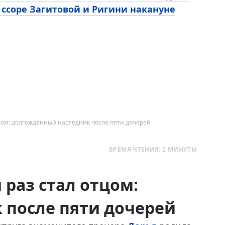
 ссоре Загитовой и Ригини накануне
цом: долгожданный наследник после пяти дочерей
ВРЕМЯ ЧТЕНИЯ: 2 МИНУТЫ
раз стал отцом:
 после пяти дочерей