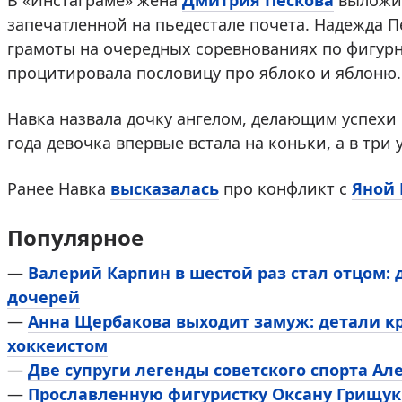
В «Инстаграме» жена
Дмитрия Пескова
выложил
запечатленной на пьедестале почета. Надежда П
грамоты на очередных соревнованиях по фигурн
процитировала пословицу про яблоко и яблоню.
Навка назвала дочку ангелом, делающим успехи 
года девочка впервые встала на коньки, а в три
Ранее Навка
высказалась
про конфликт с
Яной 
Популярное
—
Валерий Карпин в шестой раз стал отцом:
дочерей
—
Анна Щербакова выходит замуж: детали к
хоккеистом
—
Две супруги легенды советского спорта Ал
—
Прославленную фигуристку Оксану Грищук