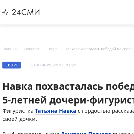
Главная
Новости
Спорт
Навка похвасталась победой на сорев
СПОРТ
6 ОКТЯБРЯ 2019 Г. 11:22
Навка похвасталась побе
5-летней дочери-фигурис
Фигуристка
Татьяна Навка
с гордостью рассказ
своей дочки.