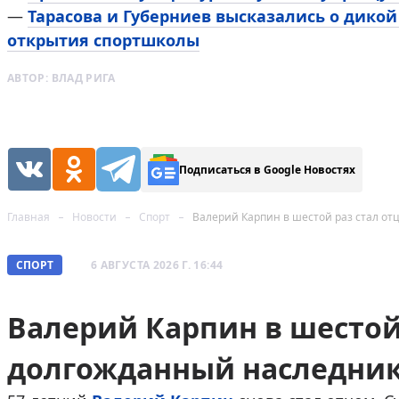
—
Тарасова и Губерниев высказались о дикой
открытия спортшколы
АВТОР:
ВЛАД РИГА
Подписаться в Google Новостях
Главная
Новости
Спорт
Валерий Карпин в шестой раз стал от
СПОРТ
6 АВГУСТА 2026 Г. 16:44
Валерий Карпин в шестой 
долгожданный наследник