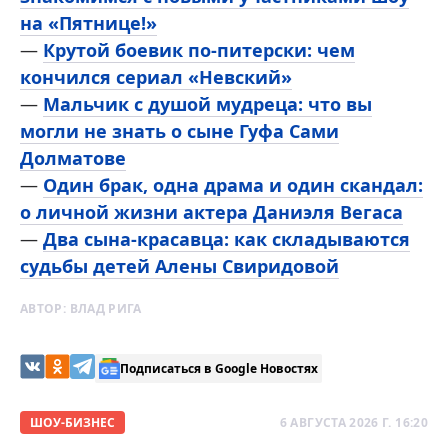
на «Пятнице!»
—
Крутой боевик по-питерски: чем
кончился сериал «Невский»
—
Мальчик с душой мудреца: что вы
могли не знать о сыне Гуфа Сами
Долматове
—
Один брак, одна драма и один скандал:
о личной жизни актера Даниэля Вегаса
—
Два сына-красавца: как складываются
судьбы детей Алены Свиридовой
АВТОР:
ВЛАД РИГА
Подписаться в Google Новостях
ШОУ-БИЗНЕС
6 АВГУСТА 2026 Г. 16:20