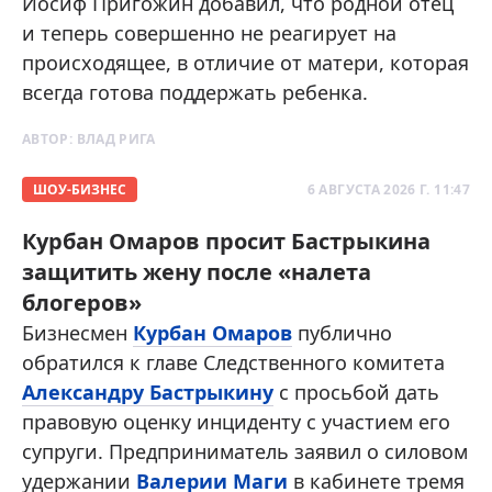
Иосиф Пригожин добавил, что родной отец
и теперь совершенно не реагирует на
происходящее, в отличие от матери, которая
всегда готова поддержать ребенка.
АВТОР:
ВЛАД РИГА
ШОУ-БИЗНЕС
6 АВГУСТА 2026 Г. 11:47
Курбан Омаров просит Бастрыкина
защитить жену после «налета
блогеров»
Бизнесмен
Курбан Омаров
публично
обратился к главе Следственного комитета
Александру Бастрыкину
с просьбой дать
правовую оценку инциденту с участием его
супруги. Предприниматель заявил о силовом
удержании
Валерии Маги
в кабинете тремя