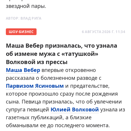
звездной пары.
АВТОР:
ВЛАД РИГА
ШОУ-БИЗНЕС
6 АВГУСТА 2026 Г. 11:34
Маша Вебер призналась, что узнала
об измене мужа с «татушкой»
Волковой из прессы
Маша Вебер
впервые откровенно
рассказала о болезненном разводе с
Парвизом Ясиновым
и предательстве,
которое произошло сразу после рождения
сына. Певица призналась, что об увлечении
супруга певицей
Юлией Волковой
узнала из
газетных публикаций, а близкие
обманывали ее до последнего момента.