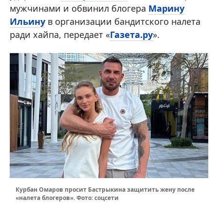
мужчинами и обвинил блогера
Марину
Ильину
в организации бандитского налета
ради хайпа, передает «
Газета.ру
».
Курбан Омаров просит Бастрыкина защитить жену после
«налета блогеров». Фото: соцсети