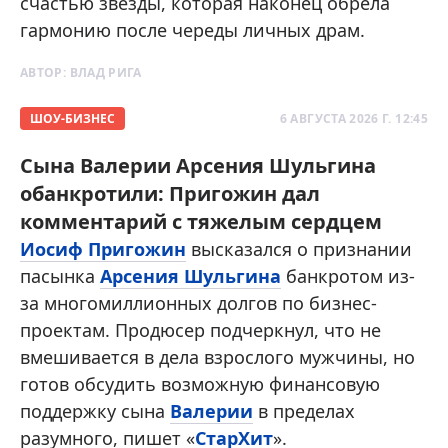
счастью звезды, которая наконец обрела
гармонию после череды личных драм.
АВТОР:
ВЛАД РИГА
ШОУ-БИЗНЕС
6 АВГУСТА 2026 Г. 12:45
Сына Валерии Арсения Шульгина
обанкротили: Пригожин дал
комментарий с тяжелым сердцем
Иосиф Пригожин
высказался о признании
пасынка
Арсения Шульгина
банкротом из-
за многомиллионных долгов по бизнес-
проектам. Продюсер подчеркнул, что не
вмешивается в дела взрослого мужчины, но
готов обсудить возможную финансовую
поддержку сына
Валерии
в пределах
разумного, пишет «
СтарХит
».