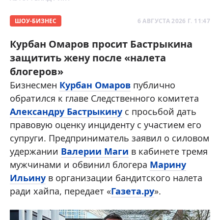
ШОУ-БИЗНЕС
6 АВГУСТА 2026 Г. 11:47
Курбан Омаров просит Бастрыкина
защитить жену после «налета
блогеров»
Бизнесмен
Курбан Омаров
публично
обратился к главе Следственного комитета
Александру Бастрыкину
с просьбой дать
правовую оценку инциденту с участием его
супруги. Предприниматель заявил о силовом
удержании
Валерии Маги
в кабинете тремя
мужчинами и обвинил блогера
Марину
Ильину
в организации бандитского налета
ради хайпа, передает «
Газета.ру
».