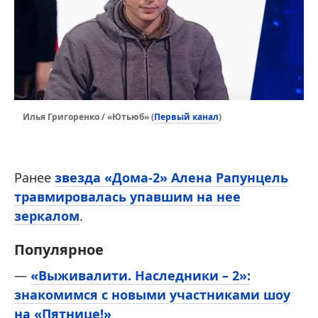
Первый канал
Илья Григоренко / «Ютьюб» (
)
Ранее
звезда «Дома-2» Алена Рапунцель
травмировалась упавшим на нее
зеркалом
.
Популярное
—
«Выживалити. Наследники – 2»:
знакомимся с новыми участниками шоу
на «Пятнице!»