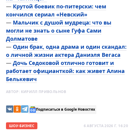
—
Крутой боевик по-питерски: чем
кончился сериал «Невский»
—
Мальчик с душой мудреца: что вы
могли не знать о сыне Гуфа Сами
Долматове
—
Один брак, одна драма и один скандал:
о личной жизни актера Даниэля Вегаса
—
Дочь Седоковой отлично готовит и
работает официанткой: как живет Алина
Белькевич
АВТОР:
КИРИЛЛ ПРИВОЛЬНОВ
Подписаться в Google Новостях
ШОУ-БИЗНЕС
6 АВГУСТА 2026 Г. 16:20