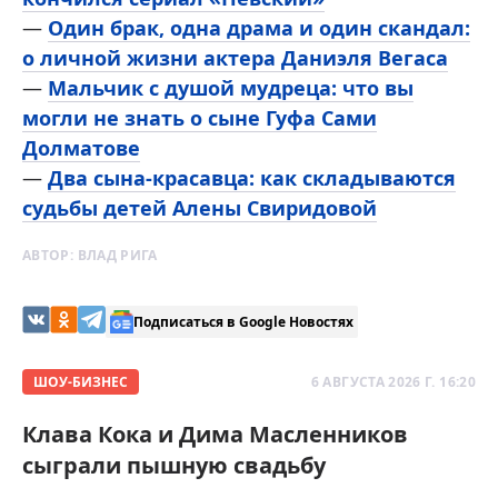
—
Один брак, одна драма и один скандал:
о личной жизни актера Даниэля Вегаса
—
Мальчик с душой мудреца: что вы
могли не знать о сыне Гуфа Сами
Долматове
—
Два сына-красавца: как складываются
судьбы детей Алены Свиридовой
АВТОР:
ВЛАД РИГА
Подписаться в Google Новостях
ШОУ-БИЗНЕС
6 АВГУСТА 2026 Г. 16:20
Клава Кока и Дима Масленников
сыграли пышную свадьбу