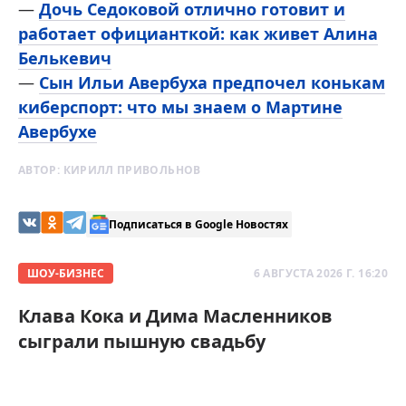
—
Дочь Седоковой отлично готовит и
работает официанткой: как живет Алина
Белькевич
—
Сын Ильи Авербуха предпочел конькам
киберспорт: что мы знаем о Мартине
Авербухе
АВТОР:
КИРИЛЛ ПРИВОЛЬНОВ
Подписаться в Google Новостях
ШОУ-БИЗНЕС
6 АВГУСТА 2026 Г. 16:20
Клава Кока и Дима Масленников
сыграли пышную свадьбу