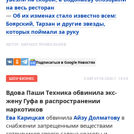
на весь ресторан
—
Об их изменах стало известно всем:
Боярский, Тарзан и другие звезды,
которых поймали за руку
АВТОР:
КИРИЛЛ ПРИВОЛЬНОВ
Подписаться в Google Новостях
ШОУ-БИЗНЕС
5 АВГУСТА 2026 Г. 16:58
Вдова Паши Техника обвинила экс-
жену Гуфа в распространении
наркотиков
Ева Карицкая
обвинила
Айзу Долматову
в
снабжении запрещенными веществами
сотрудников своего салона красоты и