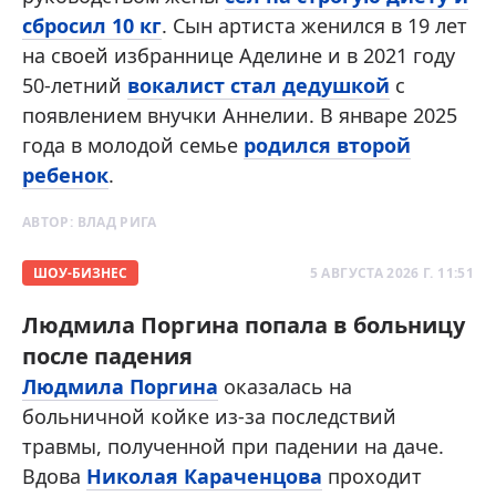
сбросил 10 кг
. Сын артиста женился в 19 лет
на своей избраннице Аделине и в 2021 году
50-летний
вокалист стал дедушкой
с
появлением внучки Аннелии. В январе 2025
года в молодой семье
родился второй
ребенок
.
АВТОР:
ВЛАД РИГА
ШОУ-БИЗНЕС
5 АВГУСТА 2026 Г. 11:51
Людмила Поргина попала в больницу
после падения
Людмила Поргина
оказалась на
больничной койке из-за последствий
травмы, полученной при падении на даче.
Вдова
Николая Караченцова
проходит