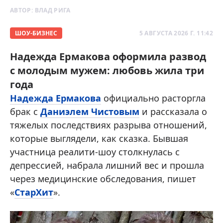
АВТОР:
ВЛАД РИГА
ШОУ-БИЗНЕС
5 АВГУСТА 2026 Г. 11:42
Надежда Ермакова оформила развод
с молодым мужем: любовь жила три
года
Надежда Ермакова
официально расторгла
брак с
Даниэлем Чистовым
и рассказала о
тяжелых последствиях разрыва отношений,
которые выглядели, как сказка. Бывшая
участница реалити-шоу столкнулась с
депрессией, набрала лишний вес и прошла
через медицинские обследования, пишет
«
СтарХит
».