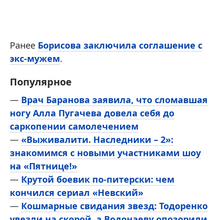
Ранее
Борисова заключила соглашение с
экс-мужем
.
Популярное
—
Врач Баранова заявила, что сломавшая
ногу Алла Пугачева довела себя до
саркопении самолечением
—
«Выживалити. Наследники – 2»:
знакомимся с новыми участниками шоу
на «Пятнице!»
—
Крутой боевик по-питерски: чем
кончился сериал «Невский»
—
Кошмарные свидания звезд: Тодоренко
увезли на скорой, а Водонаеву опозорили