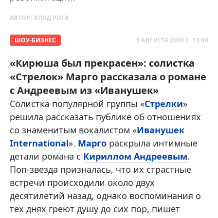
АВТОР:
ВЛАД РИГА
ШОУ-БИЗНЕС
5 АВГУСТА 2026 Г. 13:00
«Кирюша был прекрасен»: солистка
«Стрелок» Марго рассказала о романе
с Андреевым из «Иванушек»
Солистка популярной группы «
Стрелки
»
решила рассказать публике об отношениях
со знаменитым вокалистом «
Иванушек
International
».
Марго
раскрыла интимные
детали романа с
Кириллом Андреевым
.
Поп-звезда призналась, что их страстные
встречи происходили около двух
десятилетий назад, однако воспоминания о
тех днях греют душу до сих пор, пишет