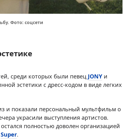
бу. Фото: соцсети
эстетике
тей, среди которых были певец
JONY
и
нной эстетики с дресс-кодом в виде легких
из и показали персональный мультфильм о
чера украсили выступления артистов.
о остался полностью доволен организацией
т
Super
.