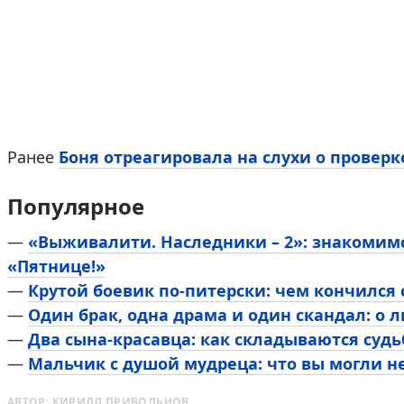
Ранее
Боня отреагировала на слухи о провер
Популярное
—
«Выживалити. Наследники – 2»: знакомим
«Пятнице!»
—
Крутой боевик по-питерски: чем кончился
—
Один брак, одна драма и один скандал: о 
—
Два сына-красавца: как складываются суд
—
Мальчик с душой мудреца: что вы могли н
АВТОР:
КИРИЛЛ ПРИВОЛЬНОВ