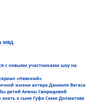
ке МВД
.
ся с новыми участниками шоу на
 сериал «Невский»
личной жизни актера Даниэля Вегаса
ьбы детей Алены Свиридовой
е знать о сыне Гуфа Сами Долматове