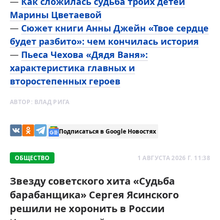
—
Как сложилась судьба троих детей
Марины Цветаевой
—
Сюжет книги Анны Джейн «Твое сердце
будет разбито»: чем кончилась история
—
Пьеса Чехова «Дядя Ваня»:
характеристика главных и
второстепенных героев
АВТОР:
ВЛАД РИГА
Подписаться в Google Новостях
ОБЩЕСТВО
1 АВГУСТА 2026 Г. 11:38
Звезду советского хита «Судьба
барабанщика» Сергея Ясинского
решили не хоронить в России