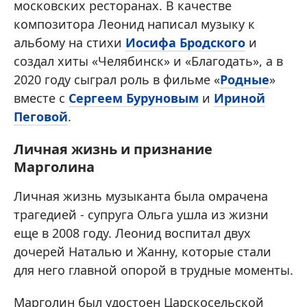
московских ресторанах. В качестве
композитора Леонид написал музыку к
альбому на стихи
Иосифа Бродского
и
создал хиты «Челябинск» и «Благодать», а в
2020 году сыграл роль в фильме «
Родные
»
вместе с
Сергеем Буруновым
и
Ириной
Пеговой
.
Личная жизнь и признание
Марголина
Личная жизнь музыканта была омрачена
трагедией - супруга Ольга ушла из жизни
еще в 2008 году. Леонид воспитал двух
дочерей Наталью и Жанну, которые стали
для него главной опорой в трудные моменты.
Марголин был удостоен Царскосельской