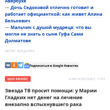
Авербухе
—
Дочь Седоковой отлично готовит и
работает официанткой: как живет Алина
Белькевич
—
Мальчик с душой мудреца: что вы
могли не знать о сыне Гуфа Сами
Долматове
АВТОР:
ВЛАД РИГА
Подписаться в Google Новостях
ШОУ-БИЗНЕС
8 АВГУСТА 2026 Г. 17:03
Звезда ТВ просит помощи: у Марии
Гладких нет денег на лечение
внезапно вспыхнувшего рака