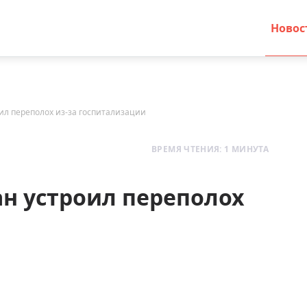
Новос
оил переполох из-за госпитализации
ВРЕМЯ ЧТЕНИЯ: 1 МИНУТА
ан устроил переполох