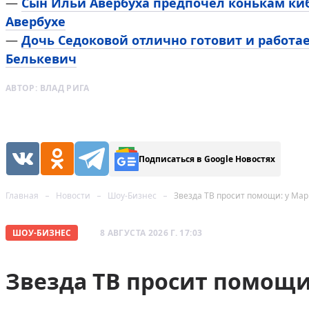
—
Сын Ильи Авербуха предпочел конькам киб
Авербухе
—
Дочь Седоковой отлично готовит и работа
Белькевич
АВТОР:
ВЛАД РИГА
Подписаться в Google Новостях
Главная
Новости
Шоу-Бизнес
Звезда ТВ просит помощи: у Мар
ШОУ-БИЗНЕС
8 АВГУСТА 2026 Г. 17:03
Звезда ТВ просит помощи