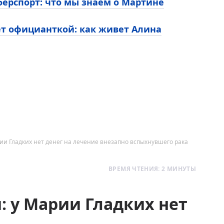
ерспорт: что мы знаем о Мартине
ет официанткой: как живет Алина
ии Гладких нет денег на лечение внезапно вспыхнувшего рака
ВРЕМЯ ЧТЕНИЯ: 2 МИНУТЫ
: у Марии Гладких нет