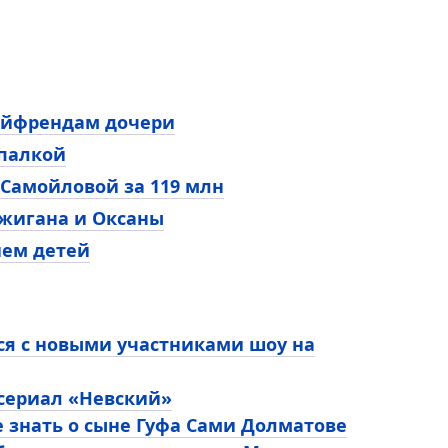
бойфрендам дочери
 палкой
 Самойловой за 119 млн
жигана и Оксаны
ием детей
ся с новыми участниками шоу на
 сериал «Невский»
е знать о сыне Гуфа Сами Долматове