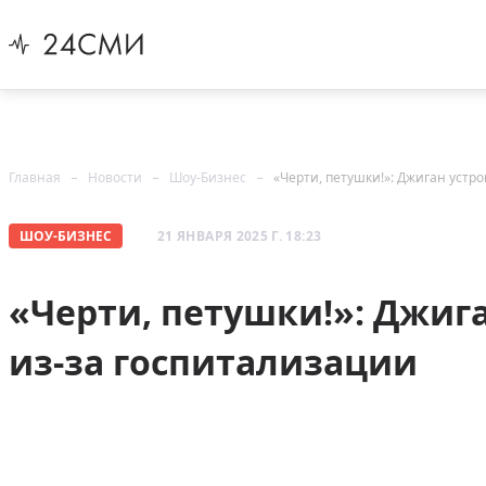
Главная
Новости
Шоу-Бизнес
«Черти, петушки!»: Джиган устр
ШОУ-БИЗНЕС
21 ЯНВАРЯ 2025 Г. 18:23
«Черти, петушки!»: Джиг
из-за госпитализации