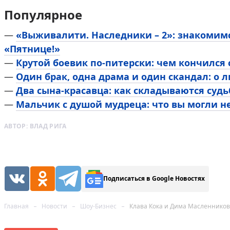
Популярное
—
«Выживалити. Наследники – 2»: знакомим
«Пятнице!»
—
Крутой боевик по-питерски: чем кончился
—
Один брак, одна драма и один скандал: о 
—
Два сына-красавца: как складываются суд
—
Мальчик с душой мудреца: что вы могли н
АВТОР:
ВЛАД РИГА
Подписаться в Google Новостях
Главная
Новости
Шоу-Бизнес
Клава Кока и Дима Масленнико