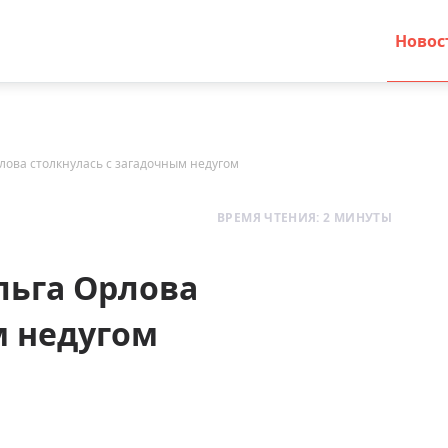
Новос
лова столкнулась с загадочным недугом
ВРЕМЯ ЧТЕНИЯ: 2 МИНУТЫ
льга Орлова
м недугом