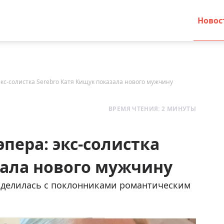
Новос
экс-солистка Serebro Катя Кищук показала нового мужчину
ВРЕМЯ ЧТЕНИЯ: 2 МИНУТЫ
эпера: экс-солистка
зала нового мужчину
делилась с поклонниками романтическим