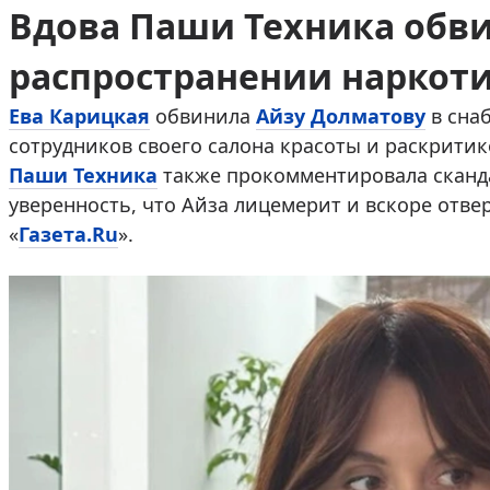
Вдова Паши Техника обви
распространении наркот
Ева Карицкая
обвинила
Айзу Долматову
в сна
сотрудников своего салона красоты и раскритик
Паши Техника
также прокомментировала сканд
уверенность, что Айза лицемерит и вскоре отве
«
Газета.Ru
».