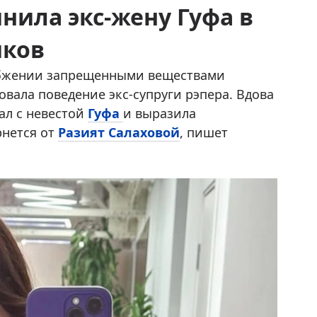
нила экс-жену Гуфа в
иков
бжении запрещенными веществами
овала поведение экс-супруги рэпера. Вдова
ал с невестой
Гуфа
и выразила
рнется от
Разият Салаховой
, пишет