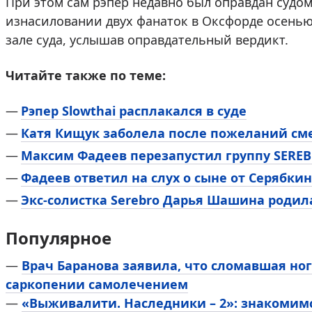
При этом сам рэпер недавно был оправдан судо
изнасиловании двух фанаток в Оксфорде осенью 
зале суда, услышав оправдательный вердикт.
Читайте также по теме:
Рэпер Slowthai расплакался в суде
Катя Кищук заболела после пожеланий сме
Максим Фадеев перезапустил группу SERE
Фадеев ответил на слух о сыне от Серябки
Экс-солистка Serebro Дарья Шашина родил
Популярное
—
Врач Баранова заявила, что сломавшая ног
саркопении самолечением
—
«Выживалити. Наследники – 2»: знакомим