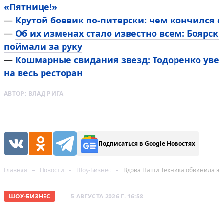
«Пятнице!»
—
Крутой боевик по-питерски: чем кончился
—
Об их изменах стало известно всем: Боярск
поймали за руку
—
Кошмарные свидания звезд: Тодоренко уве
на весь ресторан
АВТОР:
ВЛАД РИГА
Подписаться в Google Новостях
Главная
Новости
Шоу-Бизнес
Вдова Паши Техника обвинила э
ШОУ-БИЗНЕС
5 АВГУСТА 2026 Г. 16:58