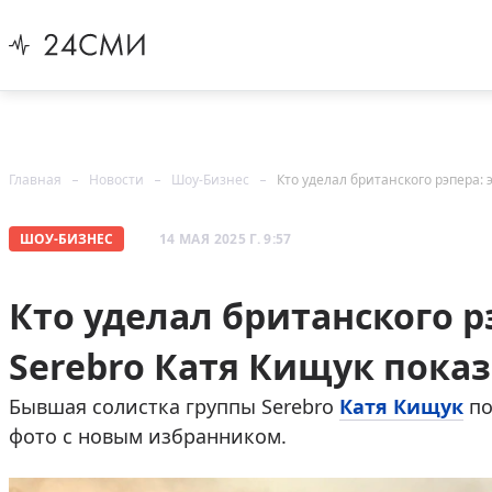
Главная
Новости
Шоу-Бизнес
Кто уделал британского рэпера: 
ШОУ-БИЗНЕС
14 МАЯ 2025 Г. 9:57
Кто уделал британского р
Serebro Катя Кищук пока
Бывшая солистка группы Serebro
Катя Кищук
по
фото с новым избранником.