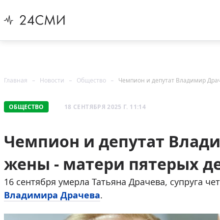
Главная
Новости
Общество
Чемпион и депутат Владимир Дра
ОБЩЕСТВО
18 СЕНТЯБРЯ 2025 Г. 11:14
Чемпион и депутат Влад
жены - матери пятерых д
16 сентября умерла Татьяна Драчева, супруга ч
Владимира Драчева
.