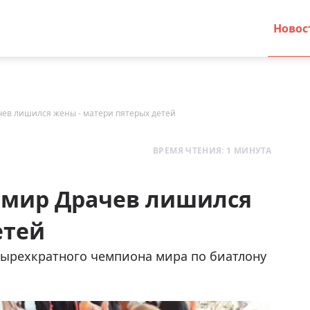
Новос
чев лишился жены - матери пятерых детей
ВРЕМЯ ЧТЕНИЯ: 1 МИНУТА
имир Драчев лишился
етей
етырехкратного чемпиона мира по биатлону