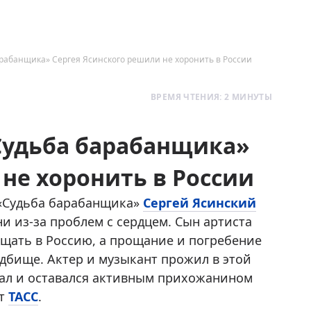
барабанщика» Сергея Ясинского решили не хоронить в России
ВРЕМЯ ЧТЕНИЯ: 2 МИНУТЫ
«Судьба барабанщика»
не хоронить в России
 «Судьба барабанщика»
Сергей Ясинский
и из-за проблем с сердцем. Сын артиста
ащать в Россию, а прощание и погребение
адбище. Актер и музыкант прожил в этой
авал и оставался активным прихожанином
ет
ТАСС
.