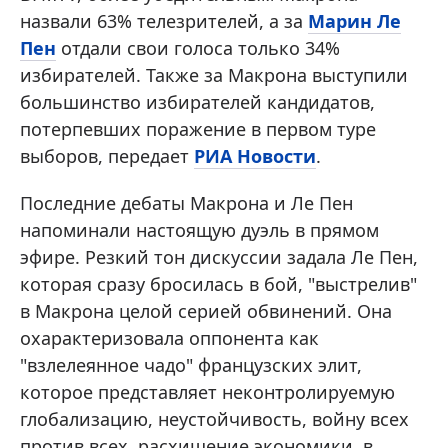
назвали 63% телезрителей, а за
Марин Ле
Пен
отдали свои голоса только 34%
избирателей. Также за Макрона выступили
большинство избирателей кандидатов,
потерпевших поражение в первом туре
выборов, передает
РИА Новости
.
Последние дебаты Макрона и Ле Пен
напоминали настоящую дуэль в прямом
эфире. Резкий тон дискуссии задала Ле Пен,
которая сразу бросилась в бой, "выстрелив"
в Макрона целой серией обвинений. Она
охарактеризовала оппонента как
"взлелеянное чадо" французских элит,
которое представляет неконтролируемую
глобализацию, неустойчивость, войну всех
против всех, расхищение экономики, в