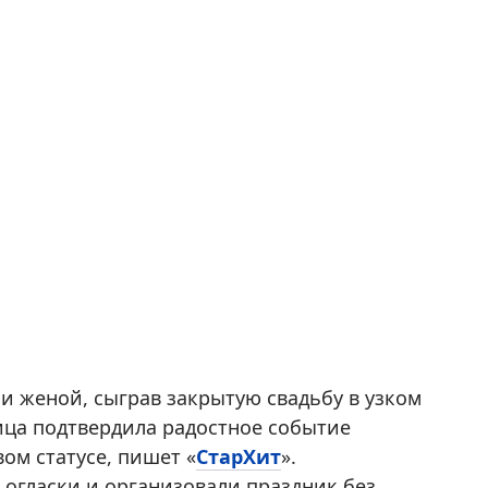
и женой, сыграв закрытую свадьбу в узком
ица подтвердила радостное событие
ом статусе, пишет «
СтарХит
».
огласки и организовали праздник без