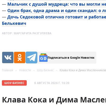
—
Мальчик с душой мудреца: что вы могли н
—
Один брак, одна драма и один скандал: о 
—
Дочь Седоковой отлично готовит и работа
Белькевич
АВТОР:
МАРГАРИТА РАЗГУЛЯЕВА
Подписаться в Google Новостях
Главная
Новости
Шоу-Бизнес
Клава Кока и Дима Масленнико
ШОУ-БИЗНЕС
6 АВГУСТА 2026 Г. 16:20
Клава Кока и Дима Масл