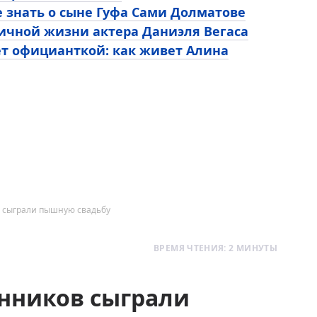
е знать о сыне Гуфа Сами Долматове
личной жизни актера Даниэля Вегаса
ет официанткой: как живет Алина
в сыграли пышную свадьбу
ВРЕМЯ ЧТЕНИЯ: 2 МИНУТЫ
енников сыграли