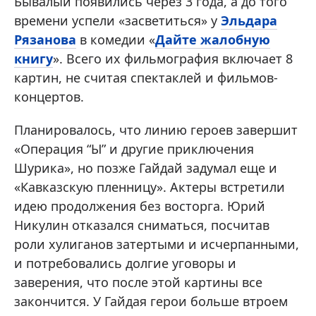
Бывалый появились через 3 года, а до того
времени успели «засветиться» у
Эльдара
Рязанова
в комедии «
Дайте жалобную
книгу
». Всего их фильмография включает 8
картин, не считая спектаклей и фильмов-
концертов.
Планировалось, что линию героев завершит
«Операция “Ы” и другие приключения
Шурика», но позже Гайдай задумал еще и
«Кавказскую пленницу». Актеры встретили
идею продолжения без восторга. Юрий
Никулин отказался сниматься, посчитав
роли хулиганов затертыми и исчерпанными,
и потребовались долгие уговоры и
заверения, что после этой картины все
закончится. У Гайдая герои больше втроем