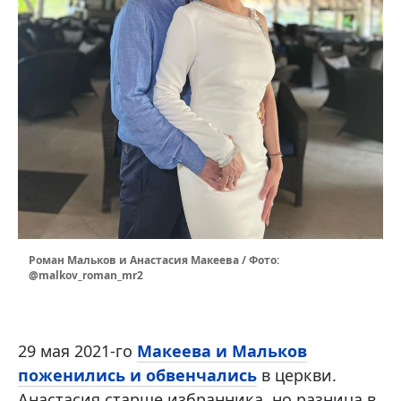
Роман Мальков и Анастасия Макеева / Фото:
@malkov_roman_mr2
29 мая 2021-го
Макеева и Мальков
поженились и обвенчались
в церкви.
Анастасия старше избранника, но разница в