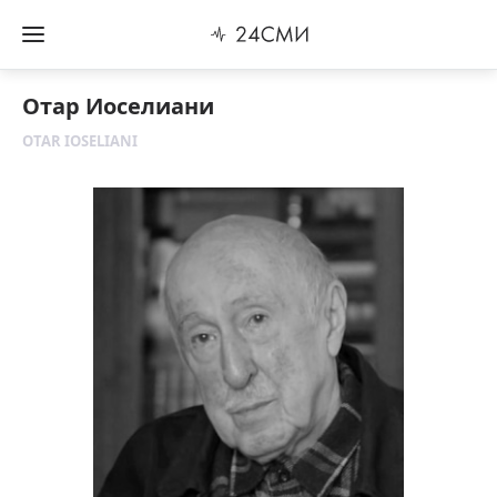
Отар Иоселиани
OTAR IOSELIANI