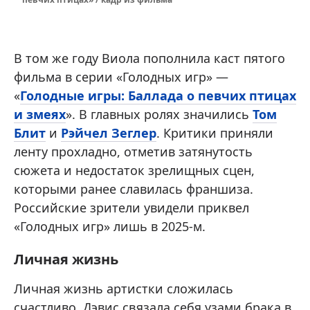
В том же году Виола пополнила каст пятого
фильма в серии «Голодных игр» —
«
Голодные игры: Баллада о певчих птицах
и змеях
». В главных ролях значились
Том
Блит
и
Рэйчел Зеглер
. Критики приняли
ленту прохладно, отметив затянутость
сюжета и недостаток зрелищных сцен,
которыми ранее славилась франшиза.
Российские зрители увидели приквел
«Голодных игр» лишь в 2025-м.
Личная жизнь
Личная жизнь артистки сложилась
счастливо. Дэвис связала себя узами брака в