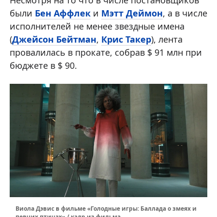
Несмотря на то что в числе постановщиков
были
Бен Аффлек
и
Мэтт Деймон
, а в числе
исполнителей не менее звездные имена
(
Джейсон Бейтман
,
Крис Такер
), лента
провалилась в прокате, собрав $ 91 млн при
бюджете в $ 90.
Виола Дэвис в фильме «Голодные игры: Баллада о змеях и
певчих птицах» / кадр из фильма