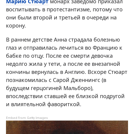
Марию Стюарт
монарх заведомо приказал
воспитывать в протестантизме, потому что
они были второй и третьей в очереди на
корону.
В раннем детстве Анна страдала болезнью
глаз и отправилась лечиться во Францию к
бабке по отцу. После ее смерти девочка
недолго жила у тети, а после ее внезапной
кончины вернулась в Англию. Вскоре Стюарт
познакомилась с Сарой Дженнингс (в
будущем герцогиней Мальборо),
впоследствии ставшей ее близкой подругой
и влиятельной фавориткой.
Embed from Getty Images