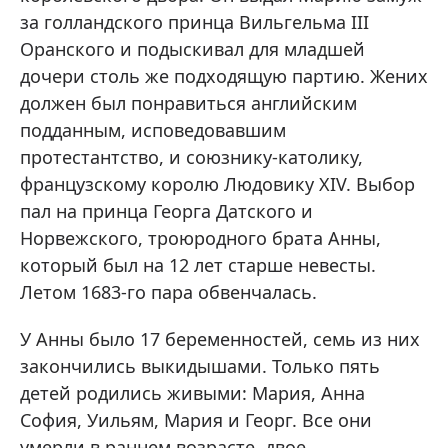
за голландского принца Вильгельма III
Оранского и подыскивал для младшей
дочери столь же подходящую партию. Жених
должен был понравиться английским
подданным, исповедовавшим
протестантство, и союзнику-католику,
французскому королю Людовику ХIV. Выбор
пал на принца Георга Датского и
Норвежского, троюродного брата Анны,
который был на 12 лет старше невесты.
Летом 1683-го пара обвенчалась.
У Анны было 17 беременностей, семь из них
закончились выкидышами. Только пять
детей родились живыми: Мария, Анна
София, Уильям, Мария и Георг. Все они
умерли в раннем возрасте, двое