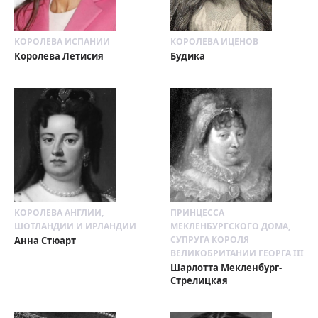
КОРОЛЕВА ИСПАНИИ
КОРОЛЕВА ИЦЕНОВ
Королева Летисия
Будика
КОРОЛЕВА АНГЛИИ,
ПРИНЦЕССА
ШОТЛАНДИИ И ИРЛАНДИИ
МЕКЛЕНБУРГСКОГО ДОМА,
СУПРУГА КОРОЛЯ
Анна Стюарт
ВЕЛИКОБРИТАНИИ ГЕОРГА III
Шарлотта Мекленбург-
Стрелицкая