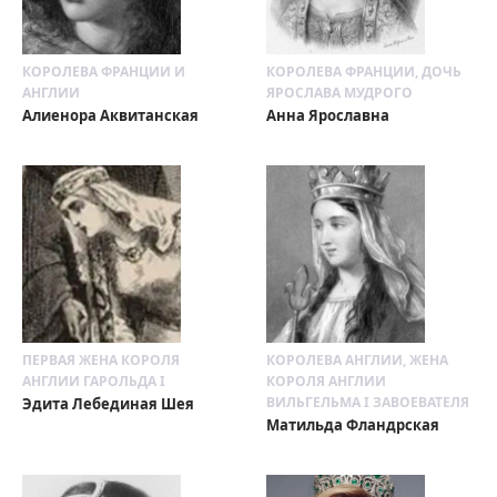
КОРОЛЕВА ФРАНЦИИ И
КОРОЛЕВА ФРАНЦИИ, ДОЧЬ
АНГЛИИ
ЯРОСЛАВА МУДРОГО
Алиенора Аквитанская
Анна Ярославна
ПЕРВАЯ ЖЕНА КОРОЛЯ
КОРОЛЕВА АНГЛИИ, ЖЕНА
АНГЛИИ ГАРОЛЬДА I
КОРОЛЯ АНГЛИИ
ВИЛЬГЕЛЬМА I ЗАВОЕВАТЕЛЯ
Эдита Лебединая Шея
Матильда Фландрская